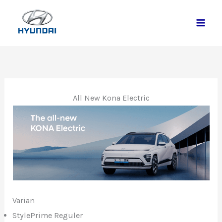
Lewati
ke
konten
All New Kona Electric
Varian
StylePrime Reguler